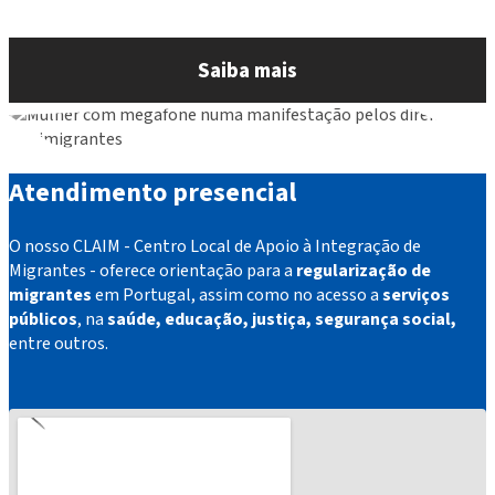
Saiba mais
Atendimento presencial
O nosso CLAIM - Centro Local de Apoio à Integração de
Migrantes - oferece orientação para a
regularização de
migrantes
em Portugal, assim como no acesso a
serviços
públicos
, na
saúde, educação, justiça, segurança social,
entre outros.