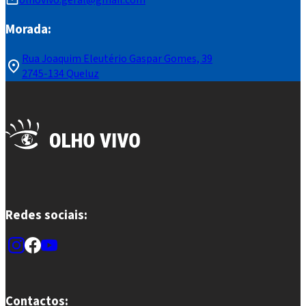
olhovivo.geral@gmail.com
Morada:
Rua Joaquim Eleutério Gaspar Gomes, 39
2745-134 Queluz
Redes sociais:
Contactos: